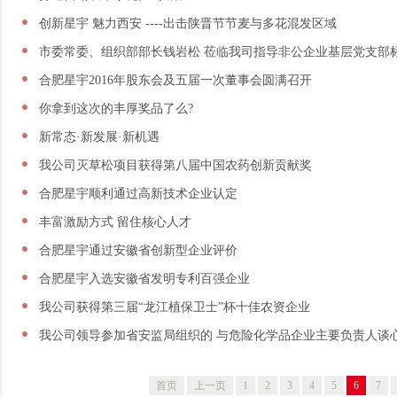
创新星宇 魅力西安 ----出击陕晋节节麦与多花混发区域
市委常委、组织部部长钱岩松 莅临我司指导非公企业基层党支部
合肥星宇2016年股东会及五届一次董事会圆满召开
你拿到这次的丰厚奖品了么?
新常态·新发展·新机遇
我公司灭草松项目获得第八届中国农药创新贡献奖
合肥星宇顺利通过高新技术企业认定
丰富激励方式 留住核心人才
合肥星宇通过安徽省创新型企业评价
合肥星宇入选安徽省发明专利百强企业
我公司获得第三届“龙江植保卫士”杯十佳农资企业
我公司领导参加省安监局组织的 与危险化学品企业主要负责人谈
首页
上一页
1
2
3
4
5
6
7