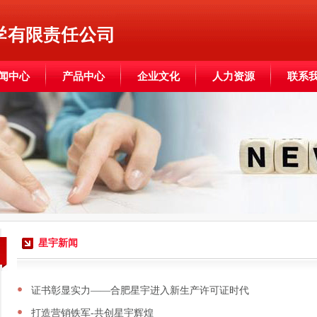
闻中心
产品中心
企业文化
人力资源
联系
星宇新闻
证书彰显实力——合肥星宇进入新生产许可证时代
打造营销铁军-共创星宇辉煌